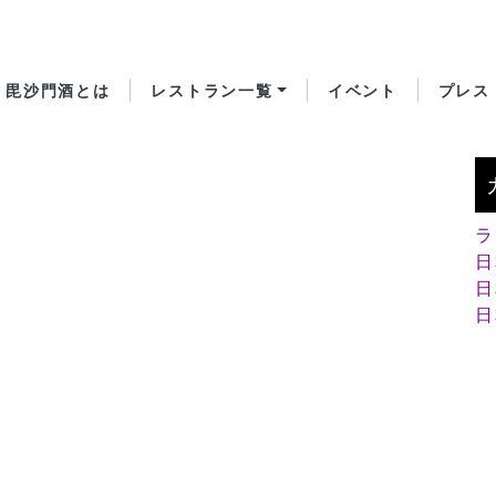
毘沙門酒とは
レストラン一覧
イベント
プレス
ラ
日
日
日