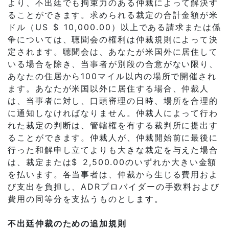
より、不出廷でも拘束力のある仲裁によって解決す
ることができます。求められる裁定の合計金額が米
ドル（US $ 10,000.00）以上である請求または係
争については、聴聞会の権利は仲裁規則によって決
定されます。聴聞会は、あなたが米国外に居住して
いる場合を除き、当事者が別段の合意がない限り、
あなたの住居から100マイル以内の場所で開催され
ます。あなたが米国以外に居住する場合、仲裁人
は、当事者に対し、口頭審理の日時、場所を合理的
に通知しなければなりません。仲裁人によって行わ
れた裁定の判断は、管轄権を有する裁判所に提出す
ることができます。仲裁人が、仲裁開始前に最後に
行った和解申し立てよりも大きな裁定を与えた場合
は、裁定または$ 2,500.00のいずれか大きい金額
を払います。各当事者は、仲裁から生じる費用およ
び支出を負担し、ADRプロバイダーの手数料および
費用の同等分を支払うものとします。
不出廷仲裁のための追加規則