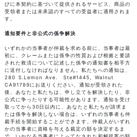
びに本契約に基づいて提供されるサービス、商品の
受領者または未承認のすべての受益者に適用されま
す。
通知要件と非公式の係争解決
いずれかの当事者が仲裁を求める前に、当事者は最
初に、クレームまたは係争の性質および根拠と要請
された救済について記述した係争の通知書を相手方
に送付しなければなりません。私たちへの通知は、
280 S.Lemon Ave. Ste#1445, Walnut
CA91789にお送りください。通知が受領された
後、あなたと私たちは、申し立てを解決したり、非
公式に争ったりする可能性があります。通知を受け
取ってから30日以内に、あなたと私たちが請求ま
たは係争を解決しない場合は、いずれの当事者も仲
裁手続を開始することができます。仲裁人がいずれ
かの当事者に資格を与える裁定の額を決定するま
で、いかなる当事者によってなされた和解提案の額