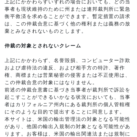
上記にかかわらずいずれの場合においても、どの当
事者も現状維持のために州または連邦裁判所に緊急
衡平救済を求めることができます。暫定措置の請求
は、この仲裁合意に基づく他の権利または義務の放
棄とみなされないものとします。
仲裁の対象とされないクレーム
上記にかかわらず、名誉毀損、コンピューター詐欺
および虐待法の違反、および相手方の特許、著作
権、商標または営業秘密の侵害または不正使用は、
この仲裁合意の対象にはなりません。
前述の仲裁合意書に基づき当事者が裁判所で訴訟を
起こすことができるいかなる状況においても、当事
者はカリフォルニア州内にある裁判所の個人管轄権
にそのような目的で提出することに同意します。
本サイトは、米国の輸出管理法の対象となる可能性
があり、他国の輸出入規制の対象となる可能性があ
ります。お客様は、米国の輸出関連法または規制に