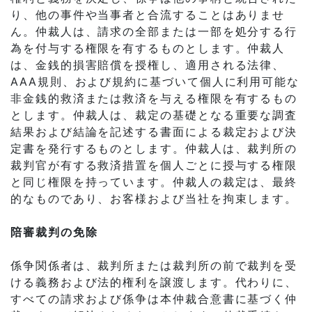
り、他の事件や当事者と合流することはありませ
ん。仲裁人は、請求の全部または一部を処分する行
為を付与する権限を有するものとします。仲裁人
は、金銭的損害賠償を授権し、適用される法律、
AAA規則、および規約に基づいて個人に利用可能な
非金銭的救済または救済を与える権限を有するもの
とします。仲裁人は、裁定の基礎となる重要な調査
結果および結論を記述する書面による裁定および決
定書を発行するものとします。仲裁人は、裁判所の
裁判官が有する救済措置を個人ごとに授与する権限
と同じ権限を持っています。仲裁人の裁定は、最終
的なものであり、お客様および当社を拘束します。
陪審裁判の免除
係争関係者は、裁判所または裁判所の前で裁判を受
ける義務および法的権利を譲渡します。代わりに、
すべての請求および係争は本仲裁合意書に基づく仲