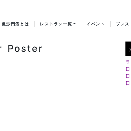
毘沙門酒とは
レストラン一覧
イベント
プレス
r Poster
ラ
日
日
日