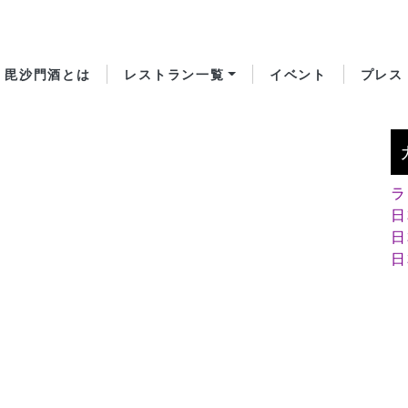
毘沙門酒とは
レストラン一覧
イベント
プレス
ラ
日
日
日