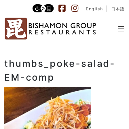
English
日本語
thumbs_poke-salad-
EM-comp