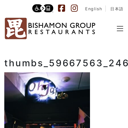
English
日本語
thumbs_59667563_24