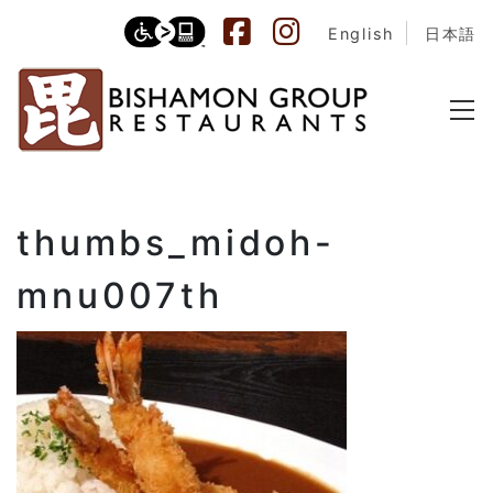
English
日本語
thumbs_midoh-
mnu007th