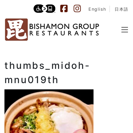
English
日本語
thumbs_midoh-
mnu019th