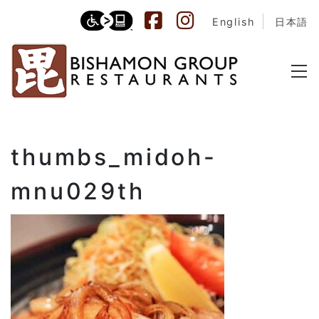
English
日本語
thumbs_midoh-
mnu029th