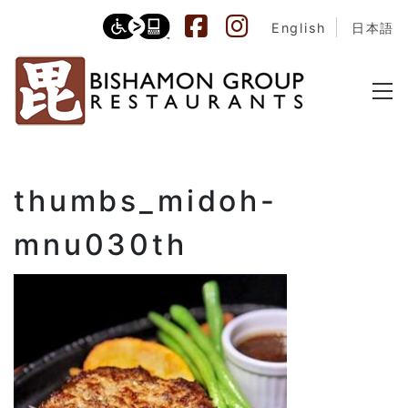
English
日本語
thumbs_midoh-
mnu030th