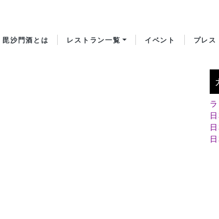
毘沙門酒とは
レストラン一覧
イベント
プレス
ラ
日
日
日