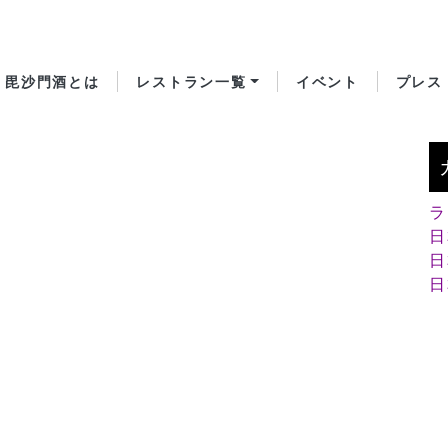
毘沙門酒とは
レストラン一覧
イベント
プレス
ラ
日
日
日