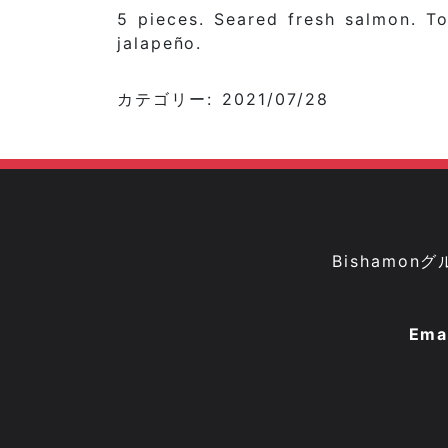
5 pieces. Seared fresh salmon. T
jalapeño.
カテゴリー: 2021/07/28
Bisham
Ema