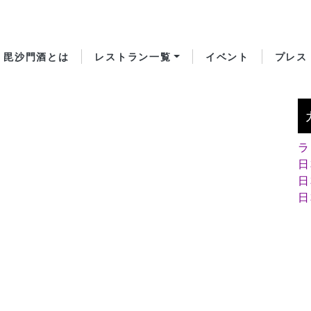
毘沙門酒とは
レストラン一覧
イベント
プレス
ラ
日
日
日