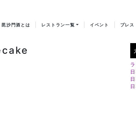
毘沙門酒とは
レストラン一覧
イベント
プレス
ecake
ラ
日
日
日