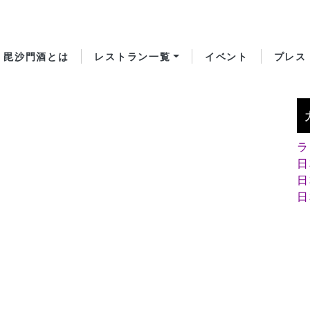
毘沙門酒とは
レストラン一覧
イベント
プレス
ラ
日
日
日