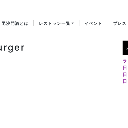
毘沙門酒とは
レストラン一覧
イベント
プレス
urger
ラ
日
日
日