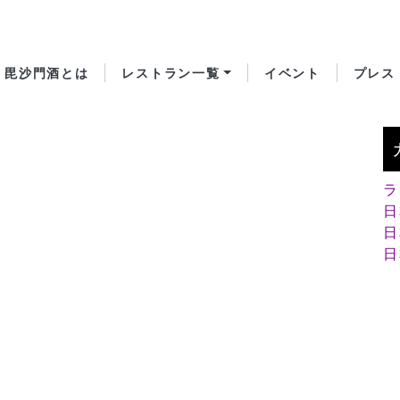
毘沙門酒とは
レストラン一覧
イベント
プレス
ラ
日
日
日