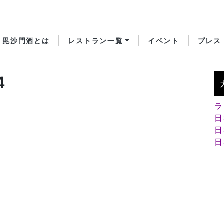
毘沙門酒とは
レストラン一覧
イベント
プレス
4
ラ
日
日
日