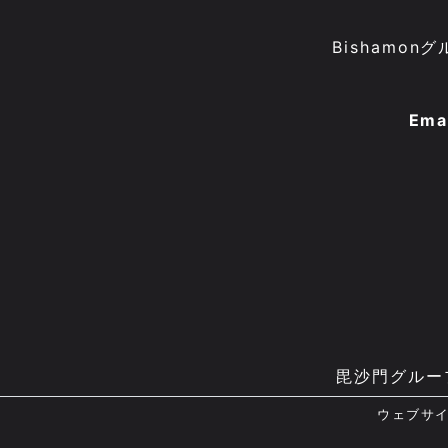
Bisham
Ema
毘沙門グルー
ウェブサ