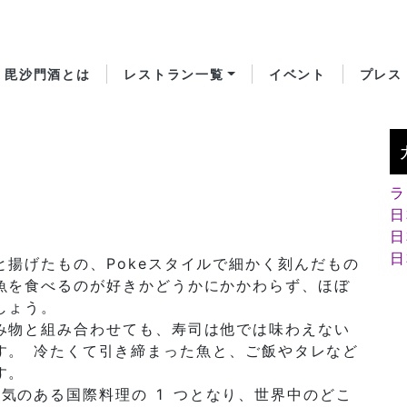
毘沙門酒とは
レストラン一覧
イベント
プレス
ラ
日
日
日
揚げたもの、Pokeスタイルで細かく刻んだもの
魚を食べるのが好きかどうかにかかわらず、ほぼ
しょう。
み物と組み合わせても、寿司は他では味わえない
す。 冷たくて引き締まった魚と、ご飯やタレなど
す。
人気のある国際料理の 1 つとなり、世界中のどこ