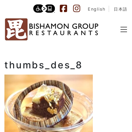
English
日本語
thumbs_des_8