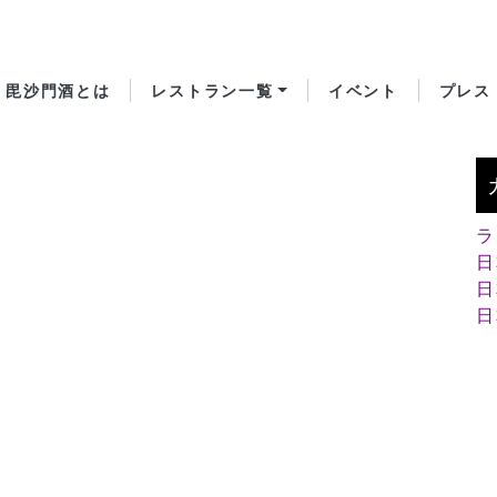
毘沙門酒とは
レストラン一覧
イベント
プレス
ラ
日
日
日