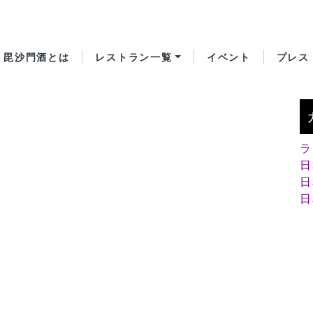
毘沙門酒とは
レストラン一覧
イベント
プレス
ラ
日
日
日