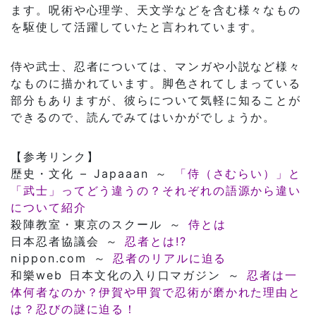
ます。呪術や心理学、天文学などを含む様々なもの
を駆使して活躍していたと言われています。
侍や武士、忍者については、マンガや小説など様々
なものに描かれています。脚色されてしまっている
部分もありますが、彼らについて気軽に知ることが
できるので、読んでみてはいかがでしょうか。
【参考リンク】
歴史・文化 – Japaaan ～
「侍（さむらい）」と
「武士」ってどう違うの？それぞれの語源から違い
について紹介
殺陣教室・東京のスクール ～
侍とは
日本忍者協議会 ～
忍者とは!?
nippon.com ～
忍者のリアルに迫る
和樂web 日本文化の入り口マガジン ～
忍者は一
体何者なのか？伊賀や甲賀で忍術が磨かれた理由と
は？忍びの謎に迫る！